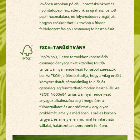
jövőben azonban például hordtáskáinkhoz és
nyomtatópapírhoz áttérünk az újrahasznosított
papír használatára, és folyamatosan vizsgáljuk,
hogyan csökkenthetjük tovább a frissen
feldolgozott faalapú rostanyag felhasználását.
FSC®-tanúsítvány
Papíralapú, illetve termékhez kapcsolódó
csomagolóanyagainkat kizárólag FSC®-
tanúsítvánnyal rendelkező forrásból szerezzük
be. Az FSC® jelölés biztosítja, hogy a világ erdőit
környezetbarát, társadalmilag felelős és
gazdaságilag fenntartható módon használják. Az
FSC®-N003684 tanúsítvánnyal rendelkező
anyagok alkalmazása segít megelőzni a
túlhasználatot és az erdőirtást – egy olyan
problémát, amely a médiában is széles körben
tárgyalt, és amely ellen mi, mint fenntartható
vállalat, határozottan szeretnénk fellépni.