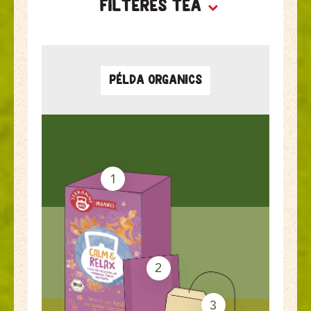
Filteres tea
Példa ORGANICS
1
2
3