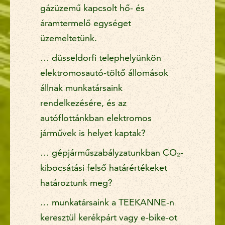
gázüzemű kapcsolt hő- és
áramtermelő egységet
üzemeltetünk.
… düsseldorfi telephelyünkön
elektromosautó-töltő állomások
állnak munkatársaink
rendelkezésére, és az
autóflottánkban elektromos
járművek is helyet kaptak?
… gépjárműszabályzatunkban CO₂-
kibocsátási felső határértékeket
határoztunk meg?
… munkatársaink a TEEKANNE-n
keresztül kerékpárt vagy e-bike-ot