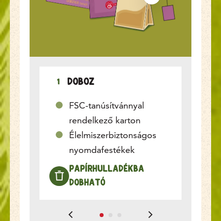
Doboz
1
2
FSC-tanúsítvánnyal
rendelkező karton
Élelmiszerbiztonságos
nyomdafestékek
Papírhulladékba
dobható