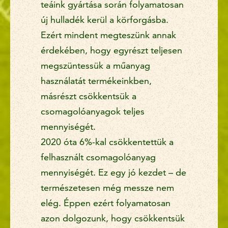
teáink gyártása során folyamatosan
új hulladék kerül a körforgásba.
Ezért mindent megteszünk annak
érdekében, hogy egyrészt teljesen
megszüntessük a műanyag
használatát termékeinkben,
másrészt csökkentsük a
csomagolóanyagok teljes
mennyiségét.
2020 óta 6%-kal csökkentettük a
felhasznált csomagolóanyag
mennyiségét. Ez egy jó kezdet – de
természetesen még messze nem
elég. Éppen ezért folyamatosan
azon dolgozunk, hogy csökkentsük