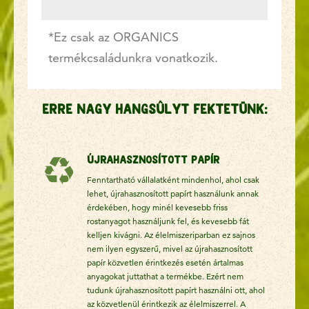
*Ez csak az ORGANICS
termékcsaládunkra vonatkozik.
Erre nagy hangsúlyt fektetünk:
Újrahasznosított papír
Fenntartható vállalatként mindenhol, ahol csak
lehet, újrahasznosított papírt használunk annak
érdekében, hogy minél kevesebb friss
rostanyagot használjunk fel, és kevesebb fát
kelljen kivágni. Az élelmiszeriparban ez sajnos
nem ilyen egyszerű, mivel az újrahasznosított
papír közvetlen érintkezés esetén ártalmas
anyagokat juttathat a termékbe. Ezért nem
tudunk újrahasznosított papírt használni ott, ahol
az közvetlenül érintkezik az élelmiszerrel. A