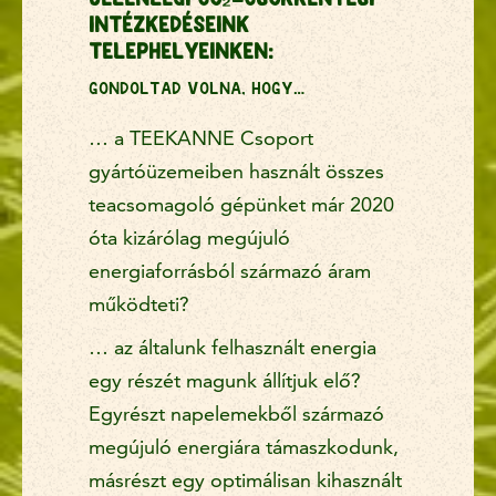
intézkedéseink
telephelyeinken:
Gondoltad volna, hogy…
… a TEEKANNE Csoport
gyártóüzemeiben használt összes
teacsomagoló gépünket már 2020
óta kizárólag megújuló
energiaforrásból származó áram
működteti?
… az általunk felhasznált energia
egy részét magunk állítjuk elő?
Egyrészt napelemekből származó
megújuló energiára támaszkodunk,
másrészt egy optimálisan kihasznált