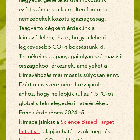
ezért számunkra kiemelten fontos a
nemzedékek közötti igazságosság.
Teagyártó cégként érdekünk a
klímavédelem, és az, hogy a lehető
legkevesebb CO₂-t bocsássunk ki.
Termékeink alapanyagai olyan származási
országokból érkeznek, amelyeket a
klímaváltozás már most is súlyosan érint.
Ezért mi is szeretnénk hozzájárulni
ahhoz, hogy ne lépjük túl az 1,5 °C-os
globális felmelegedési határértéket.
Ennek érdekében 2024-től
klímacéljainkat a
Science Based Target
Initiative
alapján határozzuk meg, és