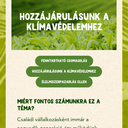
Hozzájárulásunk a
klímavédelemhez
Fenntartható csomagolás
Hozzájárulásunk a klímavédelemhez
Élelmiszerpazarlás ellen
Miért fontos számunkra ez a
téma?
Családi vállalkozásként immár a
negyedik generáció óta működünk,