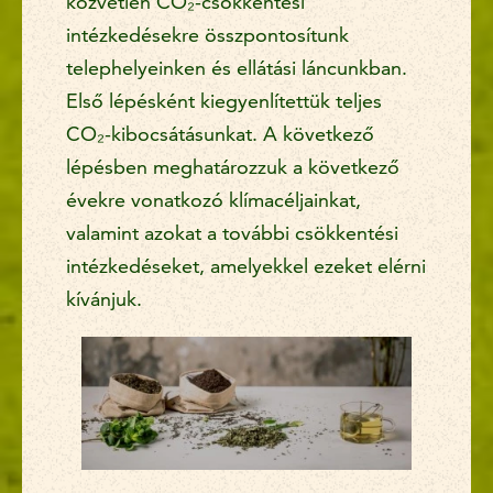
közvetlen CO₂-csökkentési
intézkedésekre összpontosítunk
telephelyeinken és ellátási láncunkban.
Első lépésként kiegyenlítettük teljes
CO₂-kibocsátásunkat. A következő
lépésben meghatározzuk a következő
évekre vonatkozó klímacéljainkat,
valamint azokat a további csökkentési
intézkedéseket, amelyekkel ezeket elérni
kívánjuk.