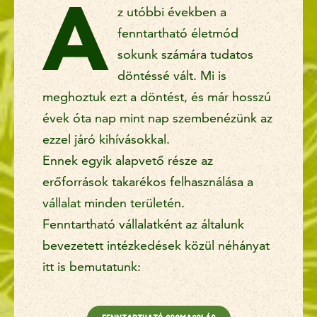
A
z utóbbi években a
A termőföldtől a csészéig
fenntartható életmód
sokunk számára tudatos
Hogyan takarítunk meg
döntéssé vált. Mi is
erőforrásokat
meghoztuk ezt a döntést, és már hosszú
évek óta nap mint nap szembenézünk az
Társadalmi elköteleződés és
partnerségek
ezzel járó kihívásokkal.
Ennek egyik alapvető része az
erőforrások takarékos felhasználása a
vállalat minden területén.
Fenntartható vállalatként az általunk
bevezetett intézkedések közül néhányat
itt is bemutatunk: