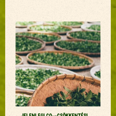
Jelenlegi CO₂-csökkentési