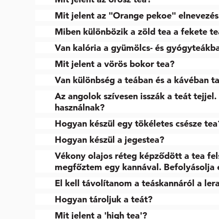
Mit jelent az "Orange pekoe" elnevezé
Miben különbözik a zöld tea a fekete te
Van kalória a gyümölcs- és gyógyteákb
Mit jelent a vörös bokor tea?
Van különbség a teában és a kávéban ta
Az angolok szívesen isszák a teát tejjel.
használnak?
Hogyan készül egy tökéletes csésze tea
Hogyan készül a jegestea?
Vékony olajos réteg képződött a tea fel
megfőztem egy kannával. Befolyásolja e
El kell távolítanom a teáskannáról a le
Hogyan tároljuk a teát?
Mit jelent a 'high tea'?