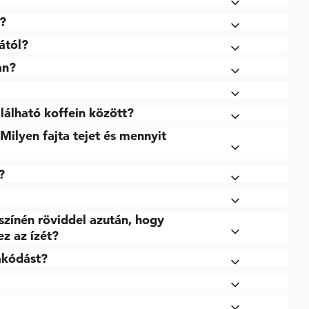
s?
ától?
an?
lálható koffein között?
 Milyen fajta tejet és mennyit
?
színén röviddel azután, hogy
z az ízét?
rakódást?