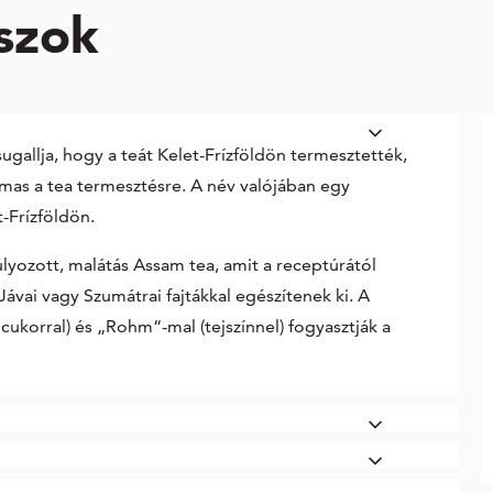
szok
ugallja, hogy a teát Kelet-Frízföldön termesztették,
lmas a tea termesztésre. A név valójában egy
t-Frízföldön.
úlyozott, malátás Assam tea, amit a receptúrától
ávai vagy Szumátrai fajtákkal egészítenek ki. A
 cukorral) és „Rohm“-mal (tejszínnel) fogyasztják a