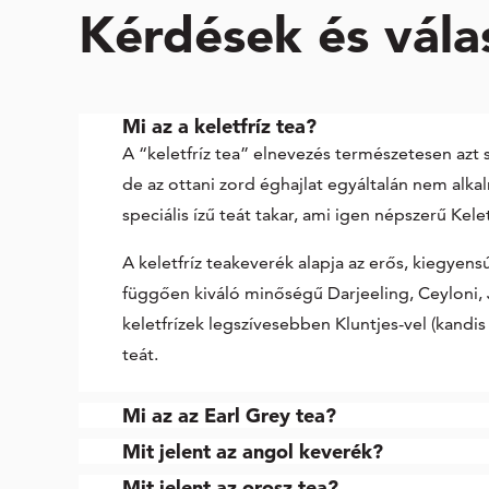
Kérdések és vála
Mi az a keletfríz tea?
A “keletfríz tea” elnevezés természetesen azt s
de az ottani zord éghajlat egyáltalán nem alka
speciális ízű teát takar, ami igen népszerű Kele
A keletfríz teakeverék alapja az erős, kiegyens
függően kiváló minőségű Darjeeling, Ceyloni, J
keletfrízek legszívesebben Kluntjes-vel (kandis
teát.
Mi az az Earl Grey tea?
Mit jelent az angol keverék?
Mit jelent az orosz tea?