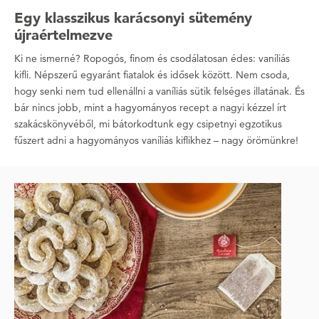
Egy klasszikus karácsonyi sütemény
újraértelmezve
Ki ne ismerné? Ropogós, finom és csodálatosan édes: vaníliás
kifli. Népszerű egyaránt fiatalok és idősek között. Nem csoda,
hogy senki nem tud ellenállni a vaníliás sütik felséges illatának. És
bár nincs jobb, mint a hagyományos recept a nagyi kézzel írt
szakácskönyvéből, mi bátorkodtunk egy csipetnyi egzotikus
fűszert adni a hagyományos vaníliás kiflikhez – nagy örömünkre!