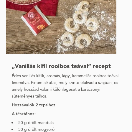
„Vaníliás kifli rooibos teával” recept
Édes vaníliás kiflik, aromás, lágy, karamellás rooibos teával
finomítva. Finom alkotás, mely szinte elolvad a szájban, és
amely hozzáad valami különlegeset a karácsonyi
süteményes tálhoz.
Hozzávalók 2 tepsihez
A tésztához:
50 g őrölt mandula
50 g őrölt mogyoró