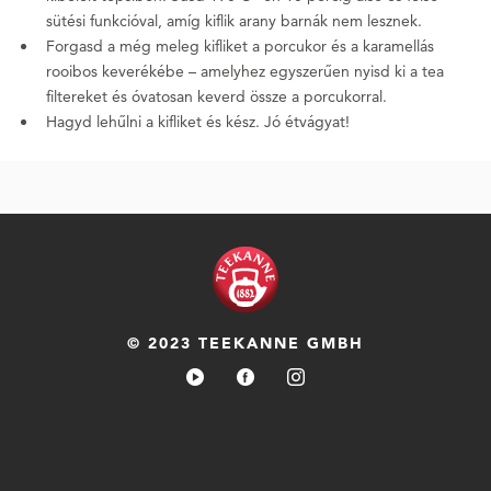
sütési funkcióval, amíg kiflik arany barnák nem lesznek.
Forgasd a még meleg kifliket a porcukor és a karamellás
rooibos keverékébe – amelyhez egyszerűen nyisd ki a tea
filtereket és óvatosan keverd össze a porcukorral.
Hagyd lehűlni a kifliket és kész. Jó étvágyat!
© 2023 TEEKANNE GMBH