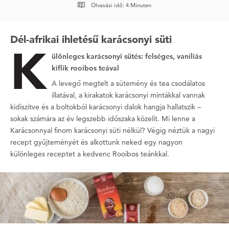
Olvasási idő: 4 Minuten
Dél-afrikai ihletésű karácsonyi süti
K
ülönleges karácsonyi sütés: felséges, vaníliás
kiflik rooibos teával
A levegő megtelt a sütemény és tea csodálatos
illatával, a kirakatok karácsonyi mintákkal vannak
kidíszítve és a boltokból karácsonyi dalok hangja hallatszik –
sokak számára az év legszebb időszaka közelít. Mi lenne a
Karácsonnyal finom karácsonyi süti nélkül? Végig néztük a nagyi
recept gyűjteményét és alkottunk neked egy nagyon
különleges receptet a kedvenc Rooibos teánkkal.