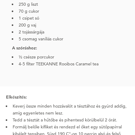
250 g liszt
70 g cukor
1 csipet só
200 g vaj
2 tojássárgája
5 csomag vaníliás cukor
A szóráshoz:
½ csésze porcukor
4-5 filter TEEKANNE Rooibos Caramel tea
Elkészítés:
Keverj össze minden hozzávalót a tésztához és gyúrd addig,
amíg egyenletes nem lesz.
Tedd a tésztát a hűtőbe és pihentesd körülbelül 2 órát.
Formálj belőle kifliket és rendezd el őket egy sütőpapírral
kibélelt tepsiben. Süsd 190 C°-on 10 percig alsó és felső