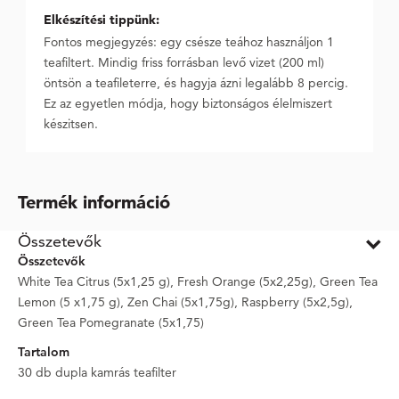
Elkészítési tippünk:
Fontos megjegyzés: egy csésze teához használjon 1
teafiltert. Mindig friss forrásban levő vizet (200 ml)
öntsön a teafileterre, és hagyja ázni legalább 8 percig.
Ez az egyetlen módja, hogy biztonságos élelmiszert
készitsen.
Termék információ
Összetevők
Összetevők
White Tea Citrus (5x1,25 g), Fresh Orange (5x2,25g), Green Tea
Lemon (5 x1,75 g), Zen Chai (5x1,75g), Raspberry (5x2,5g),
Green Tea Pomegranate (5x1,75)
Tartalom
30 db dupla kamrás teafilter