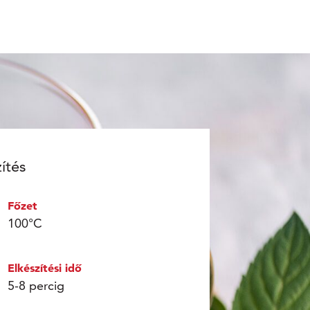
ítés
Főzet
100°C
Elkészítési idő
5-8 percig