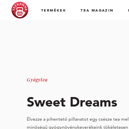
TERMÉKEK
TEA MAGAZIN
Gyógytea
Sweet Dreams
Élvezze a pihentető pillanatot egy csésze tea mell
minőségű gyógynövénykeverékeink tökéletesen i