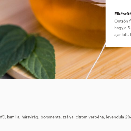
Elkészít
Öntsön fr
hagyja 5-
ajánlott. 
fű, kamilla, hársvirág, borsmenta, zsálya, citrom verbéna, levendula 2