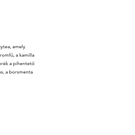
ytea, amely
romfű, a kamilla
erék a pihentető
us, a borsmenta