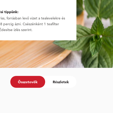
ési tippünk:
iss, forrásban levő vizet a tealevelekre és
8 percig ázni. Csészénként 1 teafilter
Édesítse ízlés szerint.
Összetevők
Részletek
%
Értékesítési név
Megfelelő tárolási