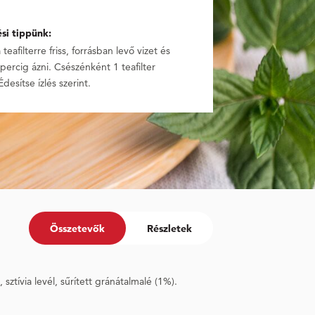
ési tippünk:
teafilterre friss, forrásban levő vizet és
percig ázni. Csészénként 1 teafilter
Édesítse ízlés szerint.
Összetevők
Részletek
ztívia levél, sűrített gránátalmalé (1%).
Értékesítési név
Megfelelő tárolási