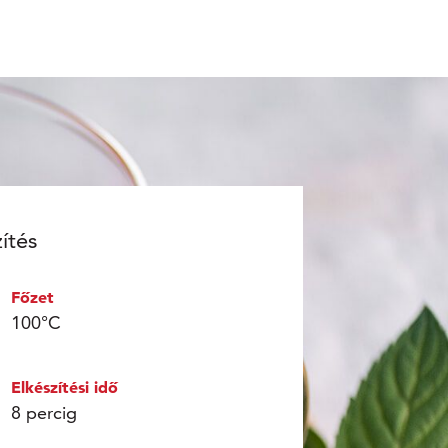
ítés
Főzet
100°C
Elkészítési idő
8 percig