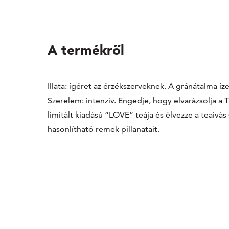
A termékről
Illata: ígéret az érzékszerveknek. A gránátalma íze
Szerelem: intenzív. Engedje, hogy elvarázsolja 
limitált kiadású “LOVE” teája és élvezze a teaiv
hasonlítható remek pillanatait.