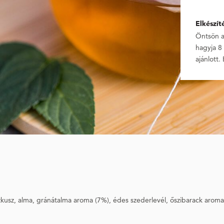
Elkészít
Öntsön a 
hagyja 8 
ajánlott. 
usz, alma, gránátalma aroma (7%), édes szederlevél, őszibarack aroma, s