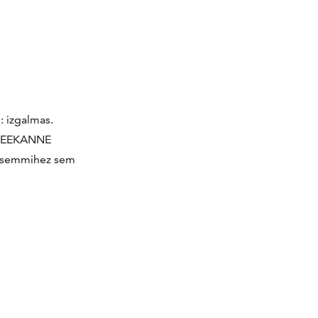
: izgalmas.
a TEEKANNE
ás semmihez sem