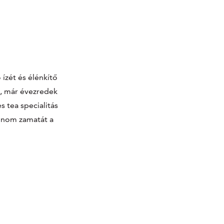
ízét és élénkítő
l, már évezredek
s tea specialitás
finom zamatát a