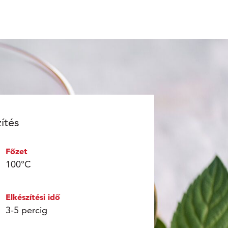
ítés
Főzet
100°C
Elkészítési idő
3-5 percig