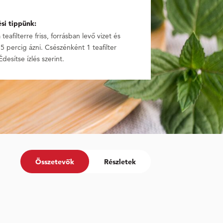
ési tippünk:
teafilterre friss, forrásban levő vizet és
5 percig ázni. Csészénként 1 teafilter
Édesítse ízlés szerint.
Összetevők
Részletek
Értékesítési név
Megfelelő tárolási