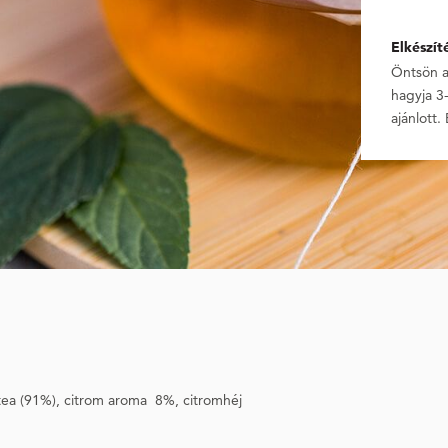
Elkészít
Öntsön a 
hagyja 3-
ajánlott. 
tea (91%), citrom aroma 8%, citromhéj