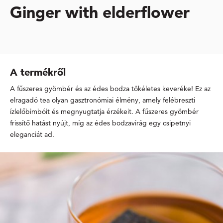
Ginger with elderflower
A termékről
A fűszeres gyömbér és az édes bodza tökéletes keveréke! Ez az
elragadó tea olyan gasztronómiai élmény, amely felébreszti
ízlelőbimbóit és megnyugtatja érzékeit. A fűszeres gyömbér
frissítő hatást nyújt, míg az édes bodzavirág egy csipetnyi
eleganciát ad.