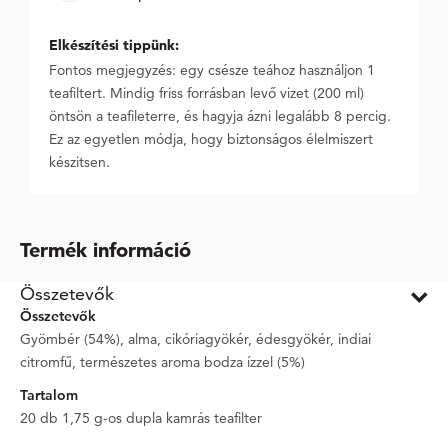
Elkészítési tippünk:
Fontos megjegyzés: egy csésze teához használjon 1
teafiltert. Mindig friss forrásban levő vizet (200 ml)
öntsön a teafileterre, és hagyja ázni legalább 8 percig.
Ez az egyetlen módja, hogy biztonságos élelmiszert
készitsen.
Termék információ
Összetevők
Összetevők
Gyömbér (54%), alma, cikóriagyökér, édesgyökér, indiai
citromfű, természetes aroma bodza ízzel (5%)
Tartalom
20 db 1,75 g-os dupla kamrás teafilter