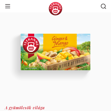
Open Navigation
A gyümölcsök világa