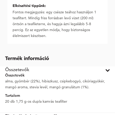
Elkészítési tippünk:
Fontos megjegyzés: egy csésze teához használjon 1
teafiltert. Mindig friss forrásban levő vizet (200 ml)
öntsön a teafileterre, és hagyja ázni legalább 5-8
percig. Ez az egyetlen módja, hogy biztonságos
élelmiszert készitsen.
Termék információ
Összetevők
Összetevők
alma, gyömbér (22%), hibiszkusz, csipkebogyó, cikóriagyökér,
mangó aroma, stevia levél, mangó granulátum (1%).
Tartalom
20 db 1,75 g-os dupla kamrás teafilter