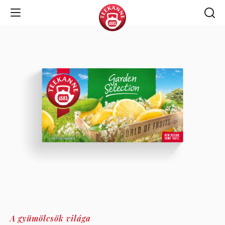
Open Navigation
A gyümölcsök világa