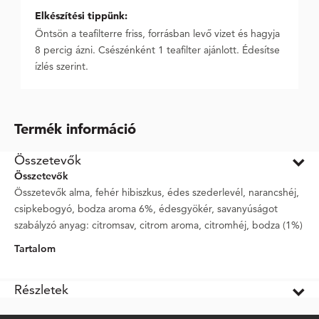
Elkészítési tippünk:
Öntsön a teafilterre friss, forrásban levő vizet és hagyja
8 percig ázni. Csészénként 1 teafilter ajánlott. Édesítse
ízlés szerint.
Termék információ
Összetevők
Összetevők
Összetevők alma, fehér hibiszkus, édes szederlevél, narancshéj,
csipkebogyó, bodza aroma 6%, édesgyökér, savanyúságot
szabályzó anyag: citromsav, citrom aroma, citromhéj, bodza (1%)
Tartalom
Részletek